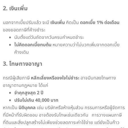
2. เงินเพิ่ม
นอกจากเบี้ยปรับแล้ว จะมี
เงินเพิ่ม
คิดเป็น
ดอกเบี้ย 1% ต่อเดือน
ของยอดภาษีที่ค้างชำระ
นับตั้งแต่วันถัดจากวันครบกำหนดชำระ
ไม่คิดดอกเบี้ยทบต้น
หมายความว่าไม่บวกเพิ่มจากดอกเบี้ย
ค้างเดิม
3. โทษทางอาญา
กรณีผู้เสียภาษี
หลีกเลี่ยงหรือจงใจไม่ชำระ
อาจมีบทลงโทษทาง
อาญาตามกฎหมาย ได้แก่
จำคุกสูงสุด 2 ปี
ปรับไม่เกิน 40,000 บาท
หากเป็น
นิติบุคคล
เช่น บริษัทหรือห้างหุ้นส่วน กรรมการหรือผู้จัดการ
ที่มีหน้าที่รับผิดชอบ อาจต้องรับโทษเช่นเดียวกัน
การวางแผนภาษี
ที่ดินและสิ่งปลูกสร้างไม่เพียงช่วยลดภาระค่าใช้จ่าย แต่ยังเป็นก้าว