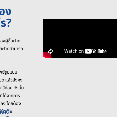
นอง
ไร?
องผู้ซื้อฝาก
้ขายฝากสามารถ
ัพย์รูปแบบ
งหมด แล้วยังคง
ไว้ก่อน ดังนั้น
ี่ได้จากการ
หลัง โดยต้อง
้ชเต๊ะ
้ชัดเจน