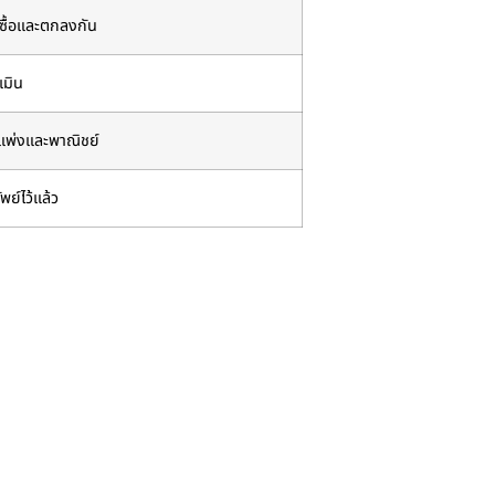
ซื้อ
และตกลงกัน
มิน
พ่งและพาณิชย์
พย์ไว้แล้ว