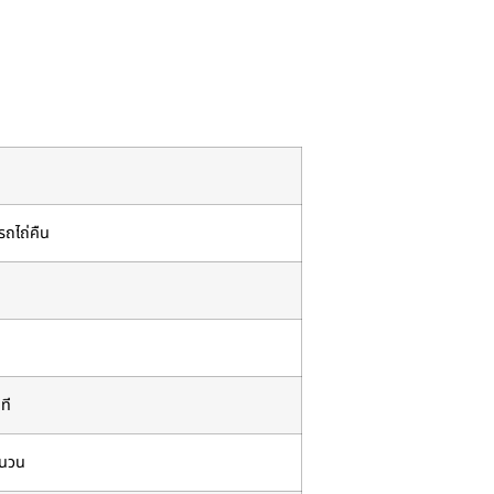
รถไถ่คืน
นที
ำนวน