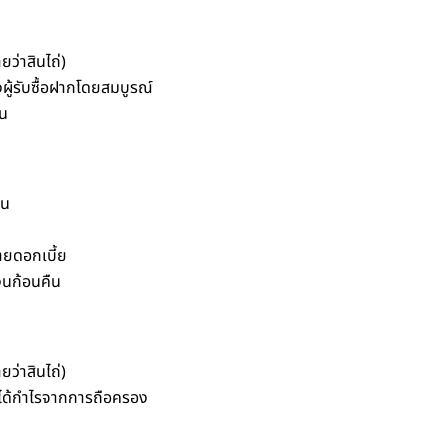
่าสินไถ่)
ผู้รับซื้อฝากโดยสมบูรณ์
ิน
ิน
ายดอกเบี้ย
งินก้อนคืน
่าสินไถ่)
ได้กำไรจากการถือครอง