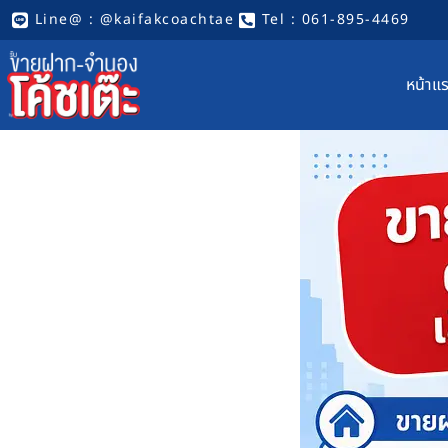
Line@ : @kaifakcoachtae
Tel : 061-895-4469
หน้าแ