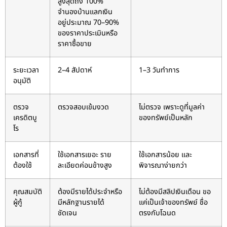
สูงสุดถึง 100%
จำนองบ้านแลกเงิน
อยู่ประมาณ 70–90%
ของราคาประเมินหรือ
ราคาซื้อขาย
ระยะเวลา
2–4 สัปดาห์
1–3 วันทำการ
อนุมัติ
ตรวจ
ตรวจสอบเข้มงวด
ไม่ตรวจ เพราะดูที่มูลค่า
เครดิตบู
ของทรัพย์เป็นหลัก
โร
เอกสารที่
ใช้เอกสารเยอะ ราย
ใช้เอกสารน้อย และ
ต้องใช้
ละเอียดค่อนข้างสูง
พิจารณาง่ายกว่า
คุณสมบัติ
ต้องมีรายได้ประจำหรือ
ไม่ต้องมีสลิปเงินเดือน ขอ
ผู้กู้
มีหลักฐานรายได้
แค่เป็นเจ้าของทรัพย์ ชื่อ
ชัดเจน
ตรงกับโฉนด