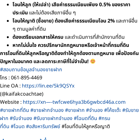
โอนให้ลูก (ให้เปล่า) เสียค่าธรรมเนียมเพียง 0.5% ของราคา
ประเมิน
และไม่ต้องเสียภาษีอื่น ๆ
โอนให้ญาติ (ซื้อขาย) ต้องเสียค่าธรรมเนียมโอน 2%
และภาษีอื่น
ๆ ตามมูลค่าที่ดิน
ต้องเตรียมเอกสารให้ครบ
และดำเนินการที่สำนักงานที่ดิน
หากไม่มั่นใจ ควรปรึกษานักกฎหมายหรือเจ้าหน้าที่กรมที่ดิน
การโอนที่ดินให้ลูกหรือญาติต้องทำให้ถูกต้องตามกฎหมาย เพื่อป้องกัน
ปัญหาในอนาคต และลดภาระภาษีที่ไม่จำเป็น!
#สอบถามข้อมูลจำนองขายฝาก
โทร : 061-895-4469
Line OA :
https://lin.ee/5k9QSYx
(@kaifakcoachtae)
Website :
https://xn—-twfcwe6hya3b6gwbcd46a.com
#ขายฝากที่ดิน
#ขายฝากจำนอง
#ขายฝาก
#จำนอง
#โค้ชเต๊ะ
#รับขาย
ฝาก
#รับจำนอง
#รับขายฝากจำนอง
#โฉนดที่ดิน
#กรม
ที่ดิน
#โฉนด
#อสังหาริมทรัพย์
#โอนที่ดินให้ลูกหรือญาติ