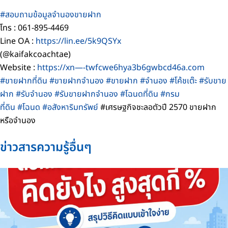
#สอบถามข้อมูลจำนองขายฝาก
โทร : 061-895-4469
Line OA :
https://lin.ee/5k9QSYx
(@kaifakcoachtae)
Website :
https://xn—-twfcwe6hya3b6gwbcd46a.com
#ขายฝากที่ดิน
#ขายฝากจำนอง
#ขายฝาก
#จำนอง
#โค้ชเต๊ะ
#รับขาย
ฝาก
#รับจำนอง
#รับขายฝากจำนอง
#โฉนดที่ดิน
#กรม
ที่ดิน
#โฉนด
#อสังหาริมทรัพย์
#เศรษฐกิจชะลอตัวปี 2570 ขายฝาก
หรือจำนอง
ข่าวสารความรู้อื่นๆ