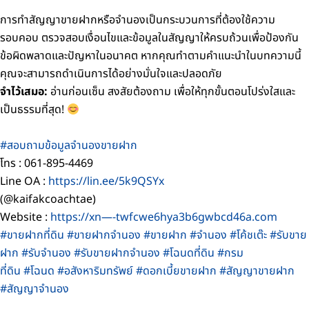
การทำสัญญาขายฝากหรือจำนองเป็นกระบวนการที่ต้องใช้ความ
รอบคอบ ตรวจสอบเงื่อนไขและข้อมูลในสัญญาให้ครบถ้วนเพื่อป้องกัน
ข้อผิดพลาดและปัญหาในอนาคต หากคุณทำตามคำแนะนำในบทความนี้
คุณจะสามารถดำเนินการได้อย่างมั่นใจและปลอดภัย
จำไว้เสมอ:
อ่านก่อนเซ็น สงสัยต้องถาม เพื่อให้ทุกขั้นตอนโปร่งใสและ
เป็นธรรมที่สุด!
#สอบถามข้อมูลจำนองขายฝาก
โทร : 061-895-4469
Line OA :
https://lin.ee/5k9QSYx
(@kaifakcoachtae)
Website :
https://xn—-twfcwe6hya3b6gwbcd46a.com
#ขายฝากที่ดิน
#ขายฝากจำนอง
#ขายฝาก
#จำนอง
#โค้ชเต๊ะ
#รับขาย
ฝาก
#รับจำนอง
#รับขายฝากจำนอง
#โฉนดที่ดิน
#กรม
ที่ดิน
#โฉนด
#อสังหาริมทรัพย์
#ดอกเบี้ยขายฝาก #สัญญาขายฝาก
#สัญญาจำนอง