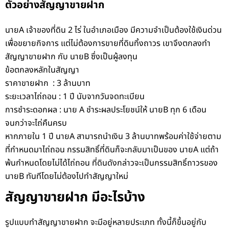
ตัวอย่างสัญญาขายฝาก
นายA เจ้าของที่ดิน 2 ไร่ ในอำเภอเมือง มีความจำเป็นต้องใช้เงินด่วน
เพื่อขยายกิจการ แต่ไม่ต้องการขายที่ดินทิ้งถาวร เขาจึงตกลงทำ
สัญญาขายฝาก กับ นายB ซึ่งเป็นผู้ลงทุน
ข้อตกลงหลักในสัญญา
ราคาขายฝาก : 3 ล้านบาท
ระยะเวลาไถ่ถอน : 1 ปี นับจากวันจดทะเบียน
การชำระดอกผล : นาย A ชำระผลประโยชน์ให้ นายB ทุก 6 เดือน
จนกว่าจะไถ่คืนครบ
หากภายใน 1 ปี นายA สามารถนำเงิน 3 ล้านบาทพร้อมค่าใช้จ่ายตาม
ที่กำหนดมาไถ่ถอน กรรมสิทธิ์ที่ดินก็จะกลับมาเป็นของ นายA แต่ถ้า
พ้นกำหนดโดยไม่ได้ไถ่ถอน ที่ดินดังกล่าวจะเป็นกรรมสิทธิ์ถาวรของ
นายB ทันทีโดยไม่ต้องไปทำสัญญาใหม่
สัญญาขายฝาก มีอะไรบ้าง
รูปแบบทำสัญญาขายฝาก จะมีอยู่หลายประเภท ทั้งนี้ก็ขึ้นอยู่กับ