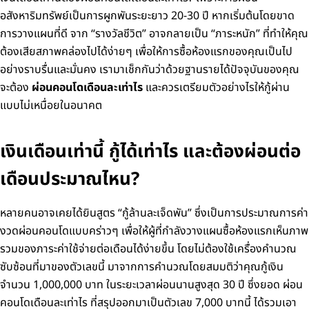
อสังหาริมทรัพย์เป็นการผูกพันระยะยาว 20-30 ปี หากเริ่มต้นโดยขาด
การวางแผนที่ดี จาก “รางวัลชีวิต” อาจกลายเป็น “ภาระหนัก” ที่ทำให้คุณ
ต้องเสียสภาพคล่องไปได้ง่ายๆ
เพื่อให้การซื้อห้องแรกของคุณเป็นไป
อย่างราบรื่นและมั่นคง เรามาเช็กกันว่าด้วยฐานรายได้ปัจจุบันของคุณ
จะต้อง
ผ่อนคอนโดเดือนละเท่าไร
และควรเตรียมตัวอย่างไรให้กู้ผ่าน
แบบไม่เหนื่อยในอนาคต
เงินเดือนเท่านี้ กู้ได้เท่าไร และต้องผ่อนต่อ
เดือนประมาณไหน?
หลายคนอาจเคยได้ยินสูตร “กู้ล้านละเจ็ดพัน” ซึ่งเป็นการประมาณการค่า
งวดผ่อนคอนโดแบบคร่าวๆ เพื่อให้ผู้ที่กำลังวางแผนซื้อห้องแรกเห็นภาพ
รวมของภาระค่าใช้จ่ายต่อเดือนได้ง่ายขึ้น โดยไม่ต้องใช้เครื่องคำนวณ
ซับซ้อน
ที่มาของตัวเลขนี้ มาจากการคำนวณโดยสมมติว่าคุณกู้เงิน
จำนวน 1,000,000 บาท ในระยะเวลาผ่อนนานสูงสุด 30 ปี ซึ่งยอด ผ่อน
คอนโดเดือนละเท่าไร ที่สรุปออกมาเป็นตัวเลข 7,000 บาทนี้ ได้รวมเอา