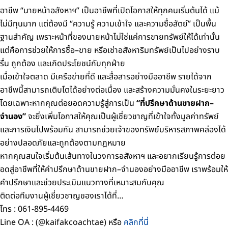
อาชีพ “นายหน้าอสังหาฯ” เป็นอาชีพที่เปิดโอกาสให้ทุกคนเริ่มต้นได้ แม้
ไม่มีทุนมาก
แต่ต้องมี “ความรู้ ความเข้าใจ และความซื่อสัตย์” เป็นพื้น
ฐานสำคัญ
เพราะหน้าที่ของนายหน้าไม่ใช่แค่การขายทรัพย์ให้ได้เท่านั้น
แต่คือการช่วยให้การซื้อ–ขาย หรือเช่าอสังหาริมทรัพย์เป็นไปอย่างราบ
รื่น ถูกต้อง และเกิดประโยชน์กับทุกฝ่าย
เมื่อเข้าใจตลาด มีเครือข่ายที่ดี และสื่อสารอย่างมืออาชีพ
รายได้จาก
อาชีพนี้สามารถเติบโตได้อย่างต่อเนื่อง และสร้างความมั่นคงในระยะยาว
โดยเฉพาะหากคุณต่อยอดความรู้สู่การเป็น
“ที่ปรึกษาด้านขายฝาก–
จำนอง”
จะยิ่งเพิ่มโอกาสให้คุณเป็นผู้เชี่ยวชาญที่เข้าใจทั้งมูลค่าทรัพย์
และการเงินไปพร้อมกัน สามารถช่วยเจ้าของทรัพย์บริหารสภาพคล่องได้
อย่างปลอดภัยและถูกต้องตามกฎหมาย
หากคุณสนใจเริ่มต้นเส้นทางในวงการอสังหาฯ
และอยากเรียนรู้การต่อย
อดสู่อาชีพที่ให้คำปรึกษาด้านขายฝาก–จำนองอย่างมืออาชีพ
เราพร้อมให้
คำปรึกษาและช่วยประเมินแนวทางที่เหมาะสมกับคุณ
ติดต่อทีมงานผู้เชี่ยวชาญของเราได้ที่…
โทร : 061-895-4469
Line OA : (@kaifakcoachtae) หรือ
คลิกที่นี่