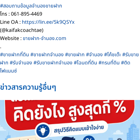
#สอบถามข้อมูลจำนองขายฝาก
โทร : 061-895-4469
Line OA :
https://lin.ee/5k9QSYx
(@kaifakcoachtae)
Website :
ขายฝาก-จำนอง.com
.
#ขายฝากที่ดิน
#ขายฝากจำนอง
#ขายฝาก
#จำนอง
#โค้ชเต๊ะ
#รับขาย
ฝาก
#รับจำนอง
#รับขายฝากจำนอง
#โฉนดที่ดิน
#กรมที่ดิน
#ติด
ไฟแนนซ์
ข่าวสารความรู้อื่นๆ