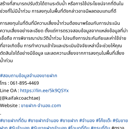
สร้างที่สามารถปรับตัวได้ตามระดับน้ำ หรือการใช้ประโยชน์จากที่ดินใน
ช่วงที่ไม่มีน้ำท่วม การลงทุนในพื้นที่ดังกล่าวอาจมีผลตอบแทนที่ดี
การลงทุนในที่ดินที่มีความเสี่ยงน้ำท่วมต้องมาพร้อมกับการประเมิน
ความเสี่ยงอย่างละเอียด ตั้งแต่การตรวจสอบข้อมูลจากแหล่งข้อมูลที่น่า
เชื่อถือ การพิจารณาประวัติน้ำท่วม ไปจนถึงการประกันภัยและค่าใช้จ่าย
ที่อาจเกิดขึ้น การทำความเข้าใจและประเมินปัจจัยเหล่านี้จะช่วยให้คุณ
ตัดสินใจได้อย่างมีข้อมูล และลดความเสี่ยงจากการลงทุนในพื้นที่เสี่ยง
น้ำท่วม
#สอบถามข้อมูลจำนองขายฝาก
โทร : 061-895-4469
Line OA :
https://lin.ee/5k9QSYx
(@kaifakcoachtae)
Website :
ขายฝาก-จำนอง.com
.
#ขายฝากที่ดิน
#ขายฝากจำนอง
#ขายฝาก
#จำนอง
#โค้ชเต๊ะ
#รับขาย
ฝาก
#รับจำนอง
#รับขายฝากจำนอง
#โฉนดที่ดิน
#กรมที่ดิน
#ตรวจ