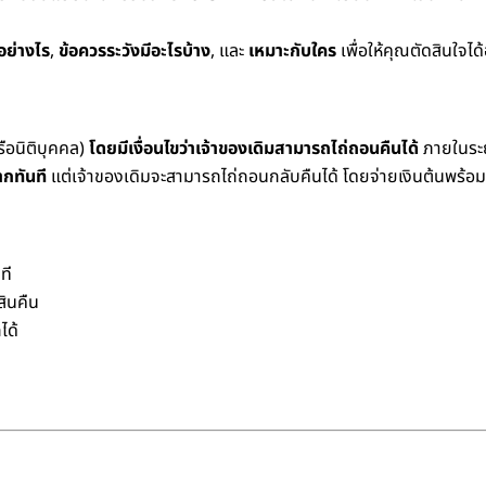
ีอย่างไร
,
ข้อควรระวังมีอะไรบ้าง
, และ
เหมาะกับใคร
เพื่อให้คุณตัดสินใจไ
รือนิติบุคคล)
โดยมีเงื่อนไขว่าเจ้าของเดิมสามารถไถ่ถอนคืนได้
ภายในระยะ
ากทันที
แต่เจ้าของเดิมจะสามารถไถ่ถอนกลับคืนได้ โดยจ่ายเงินต้นพร้อม
ที
ินคืน
ได้