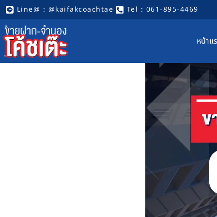
Line@ : @kaifakcoachtae
Tel : 061-895-4469
หน้าแ