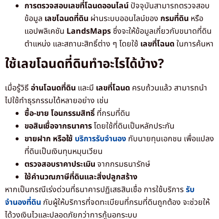
การตรวจสอบเลขที่โฉนดออนไลน์
ปัจจุบันสามารถตรวจสอบ
ข้อมูล
เลขโฉนดที่ดิน
ผ่านระบบออนไลน์ของ
กรมที่ดิน
หรือ
แอปพลิเคชัน
LandsMaps
ซึ่งจะให้ข้อมูลเกี่ยวกับขนาดที่ดิน
ตำแหน่ง และสถานะสิทธิ์ต่าง ๆ โดยใช้
เลขที่โฉนด
ในการค้นหา
ใช้เลขโฉนดที่ดินทำอะไรได้บ้าง?
เมื่อรู้วิธี
อ่านโฉนดที่ดิน
และมี
เลขที่โฉนด
ครบถ้วนแล้ว สามารถนำ
ไปใช้ทำธุรกรรมได้หลายอย่าง เช่น
ซื้อ-ขาย โอนกรรมสิทธิ์
ที่กรมที่ดิน
ขอสินเชื่อจากธนาคาร
โดยใช้ที่ดินเป็นหลักประกัน
ขายฝาก หรือใช้
บริการรับจำนอง
กับนายทุนเอกชน เพื่อแปลง
ที่ดินเป็นเงินทุนหมุนเวียน
ตรวจสอบราคาประเมิน
จากกรมธนารักษ์
ใช้คำนวณภาษีที่ดินและสิ่งปลูกสร้าง
หากเป็นกรณีเร่งด่วนที่ธนาคารปฏิเสธสินเชื่อ การใช้บริการ
รับ
จำนองที่ดิน
กับผู้ให้บริการที่จดทะเบียนที่กรมที่ดินถูกต้อง จะช่วยให้
ได้วงเงินไวและปลอดภัยกว่าการกู้นอกระบบ